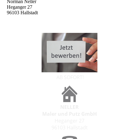
Norman Neller
Heganger 27
96103 Hallstadt
AB SOFORT!
NELLER
Maler und Putz GmbH
Heganger 27
96103 Hallstadt