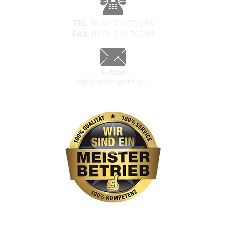
TEL
09 51 510 765 88
FAX
09 51 510 765 89
E-Mail
info@neller-gmbh.de