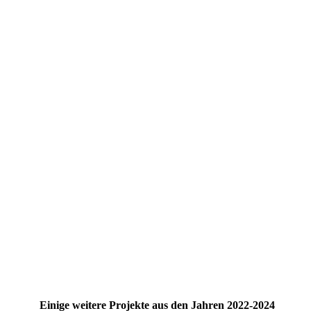
Gerüstbau- und WDVS-Arbeiten sowie Innenputz- und
Malerarbeiten
Einige weitere Projekte aus den Jahren 2022-2024